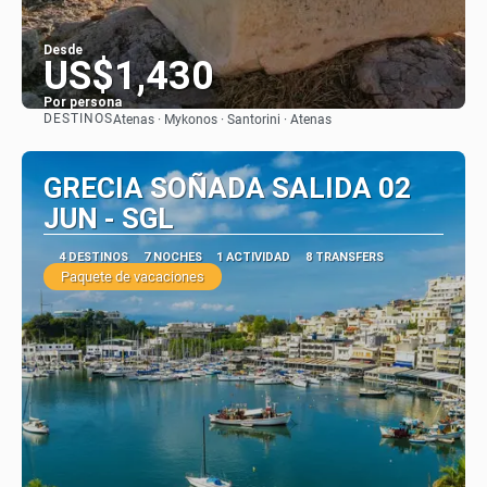
Desde
US$1,430
Por persona
DESTINOS
Atenas · Mykonos · Santorini · Atenas
Ver
GRECIA SOÑADA SALIDA 02
JUN - SGL
4 DESTINOS
7 NOCHES
1 ACTIVIDAD
8 TRANSFERS
Paquete de vacaciones