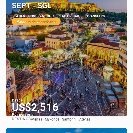
SEPT - SGL
4 DESTINOS
7 NOCHES
1 ACTIVIDAD
8 TRANSFERS
Paquete de vacaciones
Desde
US$2,516
Por persona
DESTINOS
Atenas · Mykonos · Santorini · Atenas
Ver