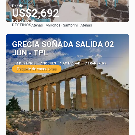
Desde
US$2,692
Por persona
DESTINOS
Atenas · Mykonos · Santorini · Atenas
Ver
GRECIA SOÑADA SALIDA 02
JUN - TPL
4 DESTINOS
7 NOCHES
1 ACTIVIDAD
7 TRANSFERS
Paquete de vacaciones