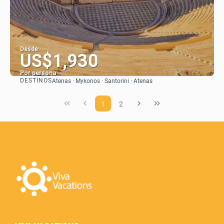
Desde
US$1,930
Por persona
DESTINOS
Atenas · Mykonos · Santorini · Atenas
Ver
1
2