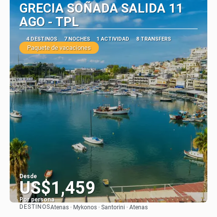
GRECIA SOÑADA SALIDA 11
AGO - TPL
4 DESTINOS
7 NOCHES
1 ACTIVIDAD
8 TRANSFERS
Paquete de vacaciones
Desde
US$1,459
Por persona
DESTINOS
Atenas · Mykonos · Santorini · Atenas
Ver