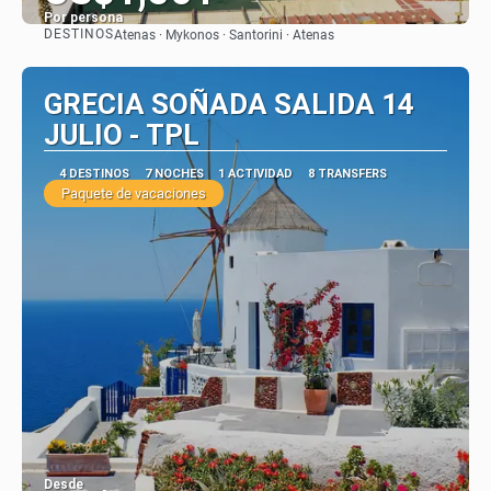
Por persona
DESTINOS
Atenas · Mykonos · Santorini · Atenas
Ver
GRECIA SOÑADA SALIDA 14
JULIO - TPL
4 DESTINOS
7 NOCHES
1 ACTIVIDAD
8 TRANSFERS
Paquete de vacaciones
Desde