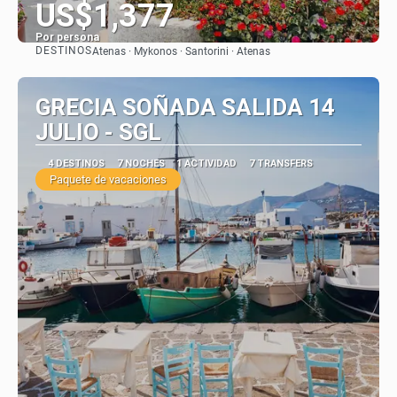
US$1,377
Por persona
DESTINOS
Atenas · Mykonos · Santorini · Atenas
Ver
GRECIA SOÑADA SALIDA 14
JULIO - SGL
4 DESTINOS
7 NOCHES
1 ACTIVIDAD
7 TRANSFERS
Paquete de vacaciones