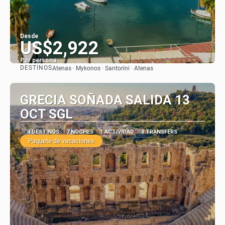
Desde
US$2,922
Por persona
DESTINOS
Atenas · Mykonos · Santorini · Atenas
Ver
GRECIA SOÑADA SALIDA 13
OCT SGL
4 DESTINOS
7 NOCHES
1 ACTIVIDAD
8 TRANSFERS
Paquete de vacaciones