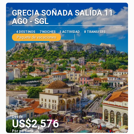
GRECIA SOÑADA SALIDA 11
AGO - SGL
4 DESTINOS
7 NOCHES
1 ACTIVIDAD
8 TRANSFERS
Paquete de vacaciones
Desde
US$2,576
Por persona