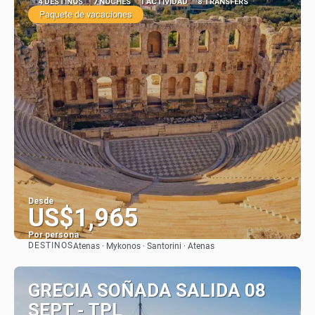
4 DESTINOS
7 NOCHES
1 ACTIVIDAD
8 TRANSFERS
Paquete de vacaciones
Desde
US$1,965
Por persona
DESTINOS
Atenas · Mykonos · Santorini · Atenas
Ver
GRECIA SOÑADA SALIDA 08
SEPT - TPL