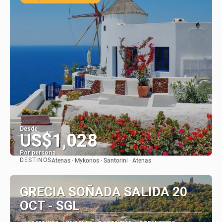
Desde
US$1,028
Por persona
DESTINOS
Atenas · Mykonos · Santorini · Atenas
Ver
GRECIA SOÑADA SALIDA 20
OCT - SGL