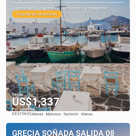
4 DESTINOS
7 NOCHES
1 ACTIVIDAD
8 TRANSFERS
Paquete de vacaciones
Desde
US$1,337
Por persona
DESTINOS
Atenas · Mykonos · Santorini · Atenas
Ver
GRECIA SOÑADA SALIDA 08