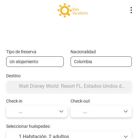
Vuelos- Low Cost
Hotel
Vuelo + Hote
+
Tipo de Reserva
Nacionalidad
Destino
Check-in
Check-out
Seleccionar huéspedes:
1 Habitación,
2 adultos