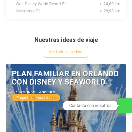
Walt Disney World Resort FL
a 24,60 km
Kissimmee FL
a 28,98 km
Nuestras ideas de viaje
Ver todas las ideas
PLAN FAMILIAR EN ORLANDO
CON DISNEY Y SEAWORLD
1 DESTINOS
4 NOCHES
Paquete de vacaciones
Contacta con nosotros