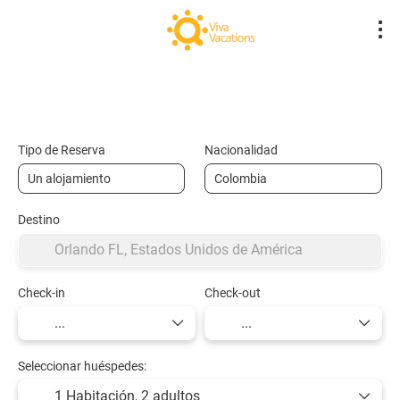
Vuelos- Low Cost
Hotel
Vuelo + Hote
+
Tipo de Reserva
Nacionalidad
Destino
Check-in
Check-out
Seleccionar huéspedes:
1 Habitación,
2 adultos