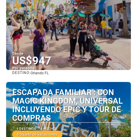
Desde
US$947
Por persona
DESTINO:
Orlando FL
Ver
ESCAPADA FAMILIAR : CON
MAGIC KINGDOM, UNIVERSAL
INCLUYENDO EPIC Y TOUR DE
COMPRAS
1 DESTINOS
6 NOCHES
Paquete de vacaciones