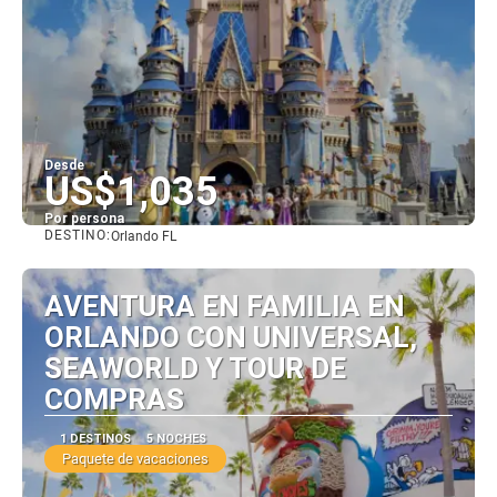
Desde
US$1,035
Por persona
DESTINO:
Orlando FL
Ver
AVENTURA EN FAMILIA EN
ORLANDO CON UNIVERSAL,
SEAWORLD Y TOUR DE
COMPRAS
1 DESTINOS
5 NOCHES
Paquete de vacaciones