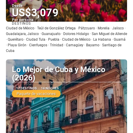
Desde
US$3,079
Por persona
DESTINOS
Ver
Ciudad de México · Teúl de González Ortega · Pátzcuaro · Morelia · Jalisco ·
Guadalajara, Jalisco · Guanajuato · Dolores Hidalgo · San Miguel de Allende
· Querétaro · Ciudad Tula · Puebla · Ciudad de México · La Habana · Guamá
· Playa Girón · Cienfuegos · Trinidad · Camagüey · Bayamo · Santiago de
Cuba
Lo Mejor de Cuba y México
(2026)
17 DESTINOS
14 NOCHES
Paquete de vacaciones