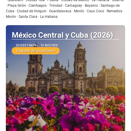
· Playa Girón · Cienfuegos · Trinidad · Camagüey · Bayamo · Santiago de
Cuba · Ciudad de Holguin · Guardalavaca · Morón · Cayo Coco · Remedios ·
Morón · Santa Clara · La Habana
México Central y Cuba (2026)
20 DESTINOS
15 NOCHES
Paquete de vacaciones