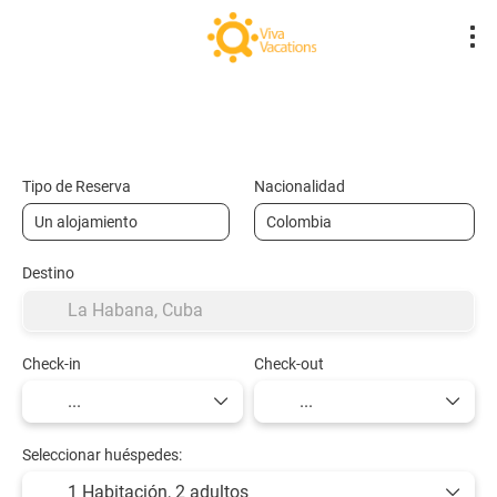
Vuelos- Low Cost
Hotel
Vuelo + Hote
+
Tipo de Reserva
Nacionalidad
Destino
Check-in
Check-out
Seleccionar huéspedes:
1 Habitación,
2 adultos