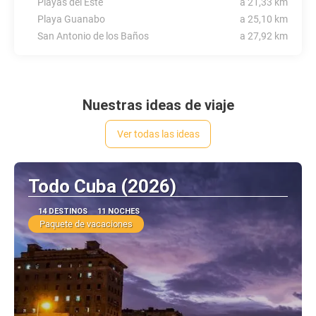
Playas del Este
a 21,33 km
Playa Guanabo
a 25,10 km
San Antonio de los Baños
a 27,92 km
Nuestras ideas de viaje
Ver todas las ideas
Todo Cuba (2026)
14 DESTINOS
11 NOCHES
Paquete de vacaciones