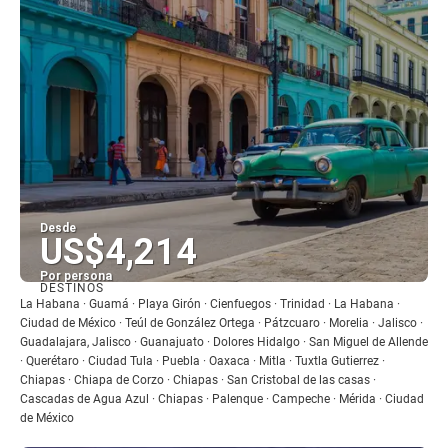
Desde
US$4,214
Por persona
DESTINOS
Ver
La Habana · Guamá · Playa Girón · Cienfuegos · Trinidad · La Habana ·
Ciudad de México · Teúl de González Ortega · Pátzcuaro · Morelia · Jalisco ·
Guadalajara, Jalisco · Guanajuato · Dolores Hidalgo · San Miguel de Allende
· Querétaro · Ciudad Tula · Puebla · Oaxaca · Mitla · Tuxtla Gutierrez ·
Chiapas · Chiapa de Corzo · Chiapas · San Cristobal de las casas ·
Cascadas de Agua Azul · Chiapas · Palenque · Campeche · Mérida · Ciudad
de México