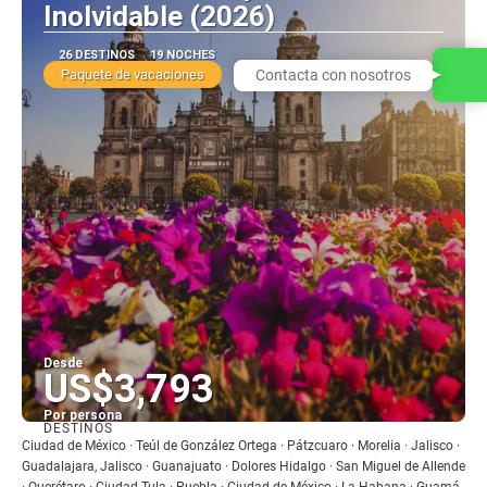
Inolvidable (2026)
26 DESTINOS
19 NOCHES
Paquete de vacaciones
Contacta con nosotros
Desde
US$3,793
Por persona
DESTINOS
Ver
Ciudad de México · Teúl de González Ortega · Pátzcuaro · Morelia · Jalisco ·
Guadalajara, Jalisco · Guanajuato · Dolores Hidalgo · San Miguel de Allende
· Querétaro · Ciudad Tula · Puebla · Ciudad de México · La Habana · Guamá