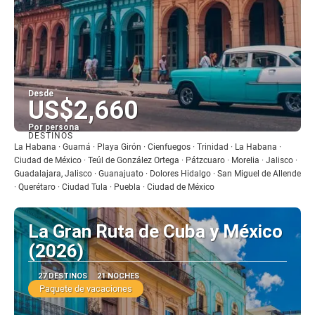
Desde
US$2,660
Por persona
DESTINOS
Ver
La Habana · Guamá · Playa Girón · Cienfuegos · Trinidad · La Habana ·
Ciudad de México · Teúl de González Ortega · Pátzcuaro · Morelia · Jalisco ·
Guadalajara, Jalisco · Guanajuato · Dolores Hidalgo · San Miguel de Allende
· Querétaro · Ciudad Tula · Puebla · Ciudad de México
La Gran Ruta de Cuba y México
(2026)
27 DESTINOS
21 NOCHES
Paquete de vacaciones