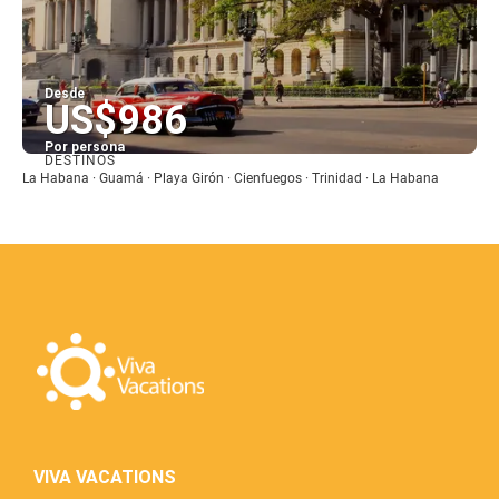
Desde
US$986
Por persona
DESTINOS
Ver
La Habana · Guamá · Playa Girón · Cienfuegos · Trinidad · La Habana
VIVA VACATIONS