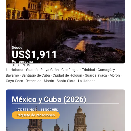
Desde
US$1,911
Por persona
DESTINOS
Ver
La Habana · Guamá · Playa Girón · Cienfuegos · Trinidad · Camagüey ·
Bayamo · Santiago de Cuba · Ciudad de Holguin · Guardalavaca · Morón ·
Cayo Coco · Remedios · Morón · Santa Clara · La Habana
México y Cuba (2026)
17 DESTINOS
14 NOCHES
Paquete de vacaciones