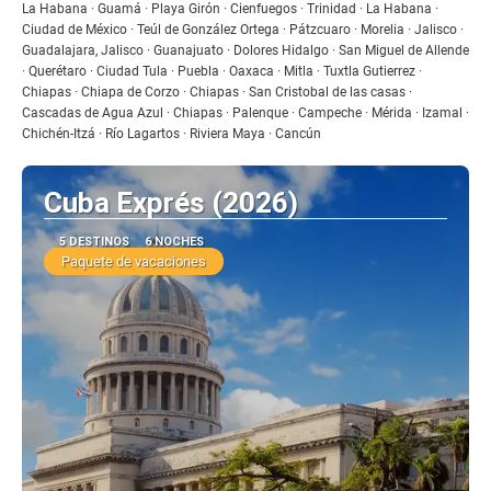
Ver
La Habana · Guamá · Playa Girón · Cienfuegos · Trinidad · La Habana ·
Ciudad de México · Teúl de González Ortega · Pátzcuaro · Morelia · Jalisco ·
Guadalajara, Jalisco · Guanajuato · Dolores Hidalgo · San Miguel de Allende
· Querétaro · Ciudad Tula · Puebla · Oaxaca · Mitla · Tuxtla Gutierrez ·
Chiapas · Chiapa de Corzo · Chiapas · San Cristobal de las casas ·
Cascadas de Agua Azul · Chiapas · Palenque · Campeche · Mérida · Izamal ·
Chichén-Itzá · Río Lagartos · Riviera Maya · Cancún
Cuba Exprés (2026)
5 DESTINOS
6 NOCHES
Paquete de vacaciones