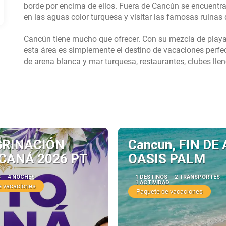
borde por encima de ellos. Fuera de Cancún se encuentra
en las aguas color turquesa y visitar las famosas ruinas 
Cancún tiene mucho que ofrecer. Con su mezcla de playas 
esta área es simplemente el destino de vacaciones perf
GRINACIÓN
Cancun, FIN DE 
CANÁ 2026 PT
OASIS PALM
S
4 NOCHES
1 DESTINOS
2 TRANSPORTES
1 ACTIVIDAD
e vacaciones
Paquete de vacaciones