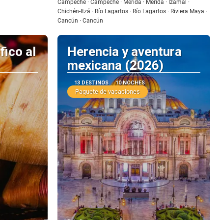
Campeche · Campeche · Mérida · Mérida · Izamal ·
Chichén-Itzá · Río Lagartos · Río Lagartos · Riviera Maya ·
Cancún · Cancún
fico al
Herencia y aventura
mexicana (2026)
13 DESTINOS
10 NOCHES
Paquete de vacaciones