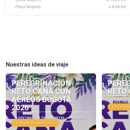
Playa Mujeres
a 8,48 km
Nuestras ideas de viaje
PEREGRINACIÓN
PERE
RETO CANÁ CON
RETO 
AÉREOS BOGOTÁ
2 DESTINO
2026
Paquete d
3 DESTINOS
2 TRANSPORTES
4 NOCHES
Paquete de vacaciones