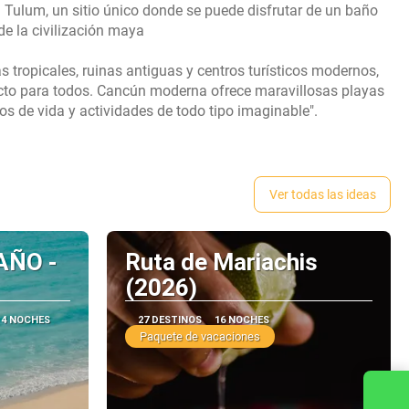
 Tulum, un sitio único donde se puede disfrutar de un baño
de la civilización maya
tropicales, ruinas antiguas y centros turísticos modernos,
ecto para todos. Cancún moderna ofrece maravillosas playas
Ver todas las ideas
AÑO -
Ruta de Mariachis
(2026)
4 NOCHES
27 DESTINOS
16 NOCHES
Paquete de vacaciones
Contacta con nosotros