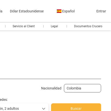
da
Dólar Estadounidense
Español
Entrar
Servicio al Client
Legal
Documentos Crucero
carro
Actividades
Traslados
Billetes de tren
Nacionalidad
edes:
ón,
2 adultos
Buscar