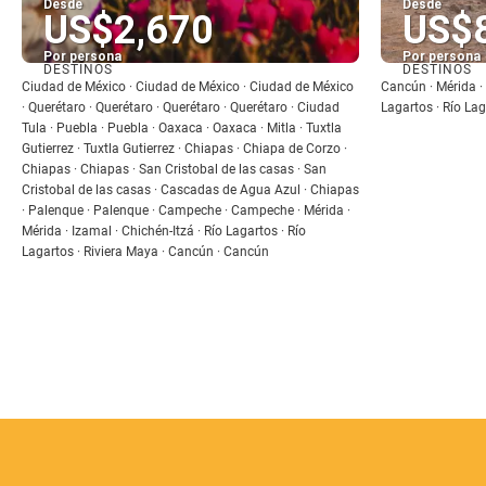
Desde
Desde
US$2,670
US$
Por persona
Por persona
DESTINOS
DESTINOS
Ver
Ciudad de México · Ciudad de México · Ciudad de México
Cancún · Mérida · 
· Querétaro · Querétaro · Querétaro · Querétaro · Ciudad
Lagartos · Río La
Tula · Puebla · Puebla · Oaxaca · Oaxaca · Mitla · Tuxtla
Gutierrez · Tuxtla Gutierrez · Chiapas · Chiapa de Corzo ·
Chiapas · Chiapas · San Cristobal de las casas · San
Cristobal de las casas · Cascadas de Agua Azul · Chiapas
· Palenque · Palenque · Campeche · Campeche · Mérida ·
Mérida · Izamal · Chichén-Itzá · Río Lagartos · Río
Lagartos · Riviera Maya · Cancún · Cancún