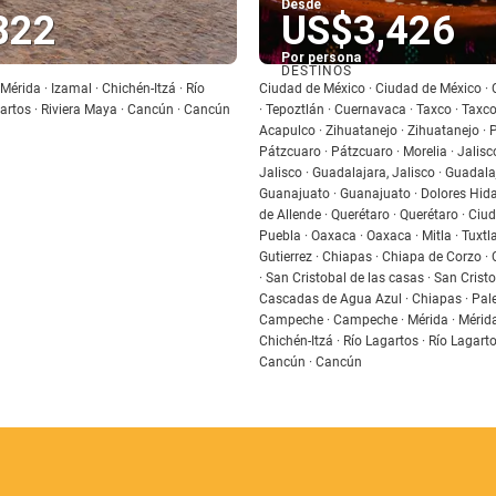
Desde
822
US$3,426
Por persona
DESTINOS
Ver
Ver
Mérida · Izamal · Chichén-Itzá · Río
Ciudad de México · Ciudad de México ·
gartos · Riviera Maya · Cancún · Cancún
· Tepoztlán · Cuernavaca · Taxco · Taxco
Acapulco · Zihuatanejo · Zihuatanejo · 
Pátzcuaro · Pátzcuaro · Morelia · Jalisc
Jalisco · Guadalajara, Jalisco · Guadalaj
Guanajuato · Guanajuato · Dolores Hida
de Allende · Querétaro · Querétaro · Ciud
Puebla · Oaxaca · Oaxaca · Mitla · Tuxtla
Gutierrez · Chiapas · Chiapa de Corzo ·
· San Cristobal de las casas · San Cristo
Cascadas de Agua Azul · Chiapas · Pale
Campeche · Campeche · Mérida · Mérida 
Chichén-Itzá · Río Lagartos · Río Lagarto
Cancún · Cancún