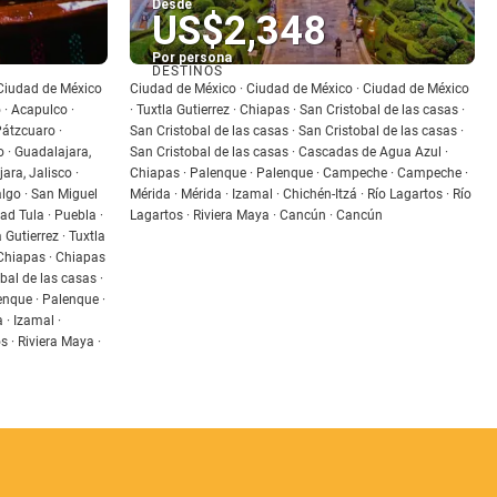
Desde
US$2,348
Por persona
DESTINOS
Ver
 Ciudad de México
Ciudad de México · Ciudad de México · Ciudad de México
 · Acapulco ·
· Tuxtla Gutierrez · Chiapas · San Cristobal de las casas ·
Pátzcuaro ·
San Cristobal de las casas · San Cristobal de las casas ·
o · Guadalajara,
San Cristobal de las casas · Cascadas de Agua Azul ·
ara, Jalisco ·
Chiapas · Palenque · Palenque · Campeche · Campeche ·
lgo · San Miguel
Mérida · Mérida · Izamal · Chichén-Itzá · Río Lagartos · Río
ad Tula · Puebla ·
Lagartos · Riviera Maya · Cancún · Cancún
 Gutierrez · Tuxtla
 Chiapas · Chiapas
bal de las casas ·
nque · Palenque ·
· Izamal ·
s · Riviera Maya ·