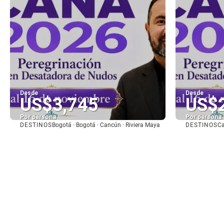
Desde
Desde
US$3,745
US$
Por persona
Por persona
DESTINOS
DESTINOS
Bogotá · Bogotá · Cancún · Riviera Maya
Ca
Ver