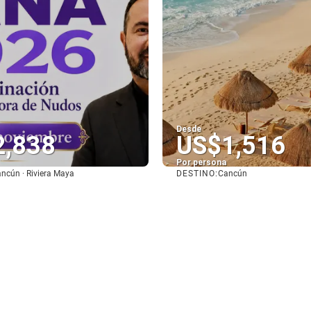
Desde
2,838
US$1,516
Por persona
DESTINO:
ncún · Riviera Maya
Cancún
Ver
Ver