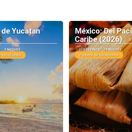
 de Yucatan
México: Del Pací
)
Caribe (2026)
S
3 NOCHES
31 DESTINOS
19 NOCHES
e vacaciones
Paquete de vacaciones