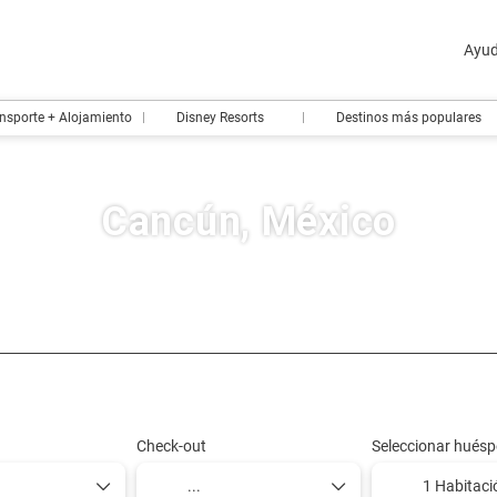
Ayu
nsporte + Alojamiento
Disney Resorts
Destinos más populares
Cancún, México
Diseña tu viaje
Paquetes y Tours
Crea tu ruta en 
Check-out
Seleccionar huésp
1 Habitaci