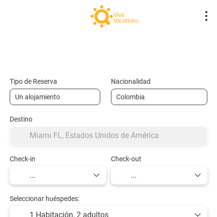
Vuelos- Low Cost
Hotel
Vuelo + Hote
+
Tipo de Reserva
Nacionalidad
Destino
Check-in
Check-out
Seleccionar huéspedes:
1 Habitación,
2 adultos