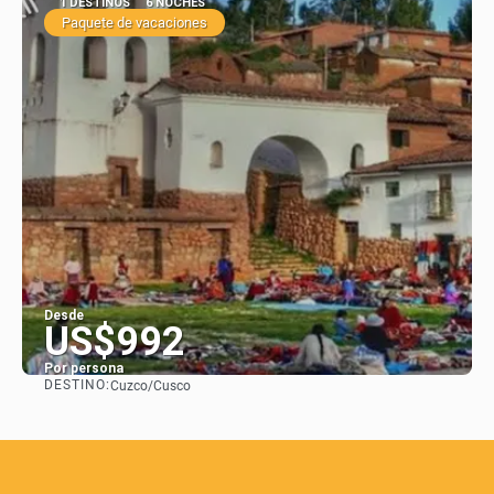
1 DESTINOS
6 NOCHES
Paquete de vacaciones
Desde
US$992
Por persona
DESTINO:
Cuzco/Cusco
Ver