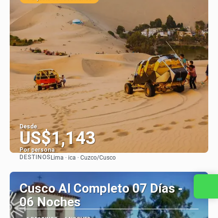
Desde
US$1,143
Por persona
DESTINOS
Lima · ica · Cuzco/Cusco
Ver
Cusco Al Completo 07 Días -
Contacta con nosotros
06 Noches