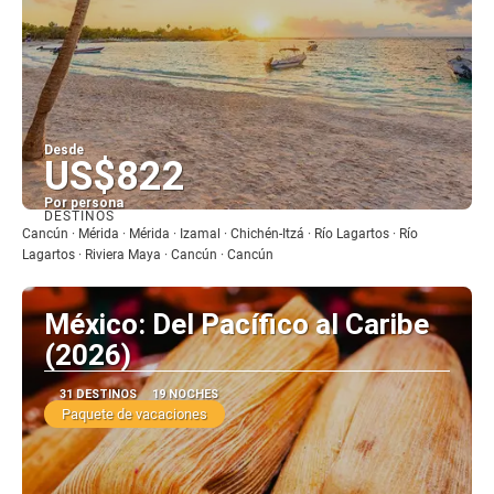
Desde
US$822
Por persona
DESTINOS
Ver
Cancún · Mérida · Mérida · Izamal · Chichén-Itzá · Río Lagartos · Río
Lagartos · Riviera Maya · Cancún · Cancún
México: Del Pacífico al Caribe
(2026)
31 DESTINOS
19 NOCHES
Paquete de vacaciones