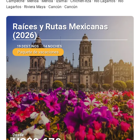
Campeche · Mérida · Mérida · Izamal · Chichén-Itzá · Río Lagartos · Río
Lagartos · Riviera Maya · Cancún · Cancún
Raíces y Rutas Mexicanas
(2026)
19 DESTINOS
14 NOCHES
Paquete de vacaciones
Desde