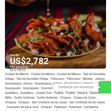
Desde
US$2,782
Por persona
DESTINOS
Ver
Ciudad de México · Ciudad de México · Ciudad de México · Teúl de González
Ortega · Teúl de González Ortega · Pátzcuaro · Pátzcuaro · Morelia · Jalisco ·
Guadalajara, Jalisco · Guadalajara, Jalisco · Guadalajara, Jalisco ·
Contacta con nosotros
Guanajuato · Guanajuato · Dolores Hidalgo · San Miguel de Allende ·
Querétaro · Querétaro · Ciudad Tula · Puebla · Puebla · Oaxaca · Oaxaca ·
Mitla · Tuxtla Gutierrez · Tuxtla Gutierrez · Chiapas · Chiapa de Corzo ·
Chiapas · Chiapas · San Cristobal de las casas · San Cristobal de las casas
· Cascadas de Agua Azul · Chiapas · Palenque · Palenque · Campeche ·