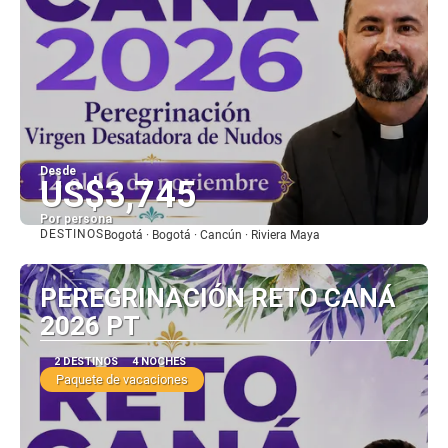
Desde
US$3,745
Por persona
DESTINOS
Bogotá · Bogotá · Cancún · Riviera Maya
Ver
PEREGRINACIÓN RETO CANÁ
2026 PT
2 DESTINOS
4 NOCHES
Paquete de vacaciones