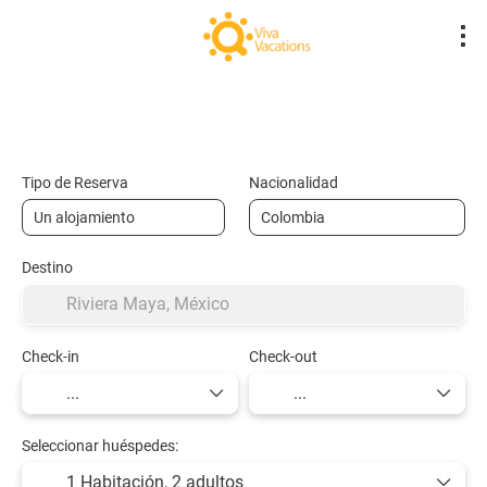
Vuelos- Low Cost
Hotel
Vuelo + Hote
+
Tipo de Reserva
Nacionalidad
Destino
Check-in
Check-out
Seleccionar huéspedes:
1 Habitación,
2 adultos