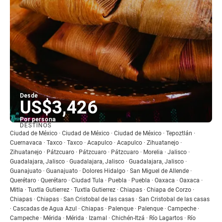
Desde
US$3,426
Por persona
DESTINOS
Ver
Ciudad de México · Ciudad de México · Ciudad de México · Tepoztlán ·
Cuernavaca · Taxco · Taxco · Acapulco · Acapulco · Zihuatanejo ·
Zihuatanejo · Pátzcuaro · Pátzcuaro · Pátzcuaro · Morelia · Jalisco ·
Guadalajara, Jalisco · Guadalajara, Jalisco · Guadalajara, Jalisco ·
Guanajuato · Guanajuato · Dolores Hidalgo · San Miguel de Allende ·
Querétaro · Querétaro · Ciudad Tula · Puebla · Puebla · Oaxaca · Oaxaca ·
Mitla · Tuxtla Gutierrez · Tuxtla Gutierrez · Chiapas · Chiapa de Corzo ·
Chiapas · Chiapas · San Cristobal de las casas · San Cristobal de las casas
· Cascadas de Agua Azul · Chiapas · Palenque · Palenque · Campeche ·
Campeche · Mérida · Mérida · Izamal · Chichén-Itzá · Río Lagartos · Río