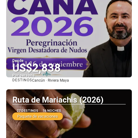
Desde
US$2,838
Por persona
DESTINOS
Cancún · Riviera Maya
Ver
Ruta de Mariachis (2026)
27 DESTINOS
16 NOCHES
Paquete de vacaciones