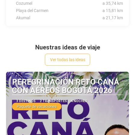
Cozumel
a 35,74 km
Playa del Carmen
a 15,81 km
Akumal
a 21,17 km
Nuestras ideas de viaje
Ver todas las ideas
PEREGRINACIÓN RETO CANÁ
CON AÉREOS BOGOTÁ 2026
3 DESTINOS
2 TRANSPORTES
4 NOCHES
Paquete de vacaciones