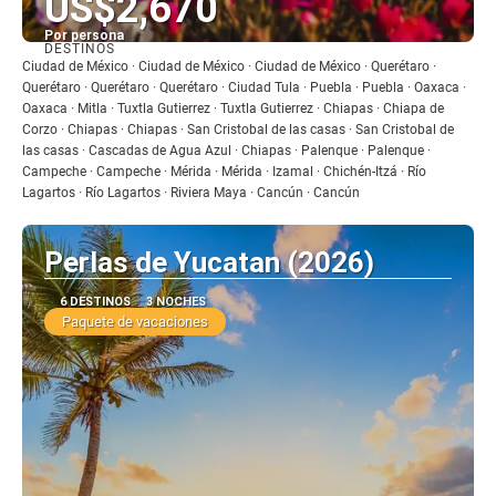
US$2,670
Por persona
DESTINOS
Ver
Ciudad de México · Ciudad de México · Ciudad de México · Querétaro ·
Querétaro · Querétaro · Querétaro · Ciudad Tula · Puebla · Puebla · Oaxaca ·
Oaxaca · Mitla · Tuxtla Gutierrez · Tuxtla Gutierrez · Chiapas · Chiapa de
Corzo · Chiapas · Chiapas · San Cristobal de las casas · San Cristobal de
las casas · Cascadas de Agua Azul · Chiapas · Palenque · Palenque ·
Campeche · Campeche · Mérida · Mérida · Izamal · Chichén-Itzá · Río
Lagartos · Río Lagartos · Riviera Maya · Cancún · Cancún
Perlas de Yucatan (2026)
6 DESTINOS
3 NOCHES
Paquete de vacaciones