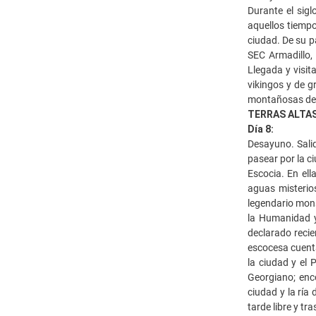
Durante el sigl
aquellos tiempo
ciudad. De su p
SEC Armadillo, 
Llegada y visit
vikingos y de g
montañosas del 
TERRAS ALTAS
Día 8:
Desayuno. Salid
pasear por la ci
Escocia. En el
aguas misterios
legendario mons
la Humanidad y
declarado recie
escocesa cuenta
la ciudad y el 
Georgiano; enco
ciudad y la ría
tarde libre y tr