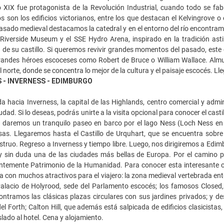
o XIX fue protagonista de la Revolución Industrial, cuando todo se fab
s son los edificios victorianos, entre los que destacan el Kelvingrove 
asado medieval destacamos la catedral y en el entorno del río encontra
Riverside Museum y el SSE Hydro Arena, inspirado en la tradición astil
a de su castillo. Si queremos revivir grandes momentos del pasado, este es
randes héroes escoceses como Robert de Bruce o William Wallace. Almue
norte, donde se concentra lo mejor de la cultura y el paisaje escocés. Lle
 - INVERNESS - EDIMBURGO
a hacia Inverness, la capital de las Highlands, centro comercial y admin
udad. Si lo deseas, podrás unirte a la visita opcional para conocer el casti
la daremos un tranquilo paseo en barco por el lago Ness (Loch Ness en
as. Llegaremos hasta el Castillo de Urquhart, que se encuentra sobre un
truo. Regreso a Inverness y tiempo libre. Luego, nos dirigiremos a Edimb
 sin duda una de las ciudades más bellas de Europa. Por el camino po
ntemente Patrimonio de la Humanidad. Para conocer esta interesante ci
 con muchos atractivos para el viajero: la zona medieval vertebrada entor
Palacio de Holyrood, sede del Parlamento escocés; los famosos Closed, 
ntramos las clásicas plazas circulares con sus jardines privados; y d
 del Forth; Calton Hill, que además está salpicada de edificios clasicis
aslado al hotel. Cena y alojamiento.