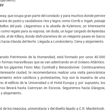
alojamiento.
RY
alway, que ocupa gran parte del condado y para muchos donde pervive
pacios de pasto y caudalosos ríos y lagos como Corrib o Ingah, paisaje
ellos del país. Llegaremos a la abadía de Kylemore, un interesante
és como regalo para su esposa; sin duda, un lugar cargado de leyendas
nda, el de Killary, donde disfrutaremos de un relajante paseo en barco
hacia Irlanda del Norte. Llegada a Londonderry. Cena y alojamiento.
eclarado Patrimonio de la Humanidad, está formado por unos 40.000
 formas maravillosas que se van adentrando en el Océano Atlántico.
da de los gigantes Fionn Mac Cumhaill y Benandonner. Continuaremos
interesante ciudad, te recomendamos realizar una visita panorámica
tamiento entre católicos y protestantes, hoy son la muestra de una
 el edificio de la Universidad o el Hotel Europa y, por supuesto, los
 nos llevará hasta Cairnryan en Escocia. Seguiremos hacia Glasgow,
 y alojamiento.
 de los negocios, universitaria y del diseño ligado a C.R. Mackintosh.