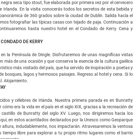
 negra seca tipo stout, fue elaborada por primera vez por el cervecero
 Irlanda. En la visita conocerás todos los secretos de esta bebida y
 panorámica de 360 grados sobre la ciudad de Dublín. Salida hacia el
os fotografiar las típicas casas con tejado de paja. Continuación a
 Continuaremos hasta nuestro hotel en el Condado de Kerry. Cena y
- CONDADO DE KERRY
n la Península de Dingle. Disfrutaremos de unas magníficas vistas
en más de una ocasión y que conserva la esencia de la cultura gaélica
ístico más visitado del país, que ha servido de inspiración a poetas y
de bosques, lagos y hermosos paisajes. Regreso al hotel y cena. Si lo
l. Alojamiento.
WAY
idos y célebres de Irlanda. Nuestra primera parada es en Bunratty
cómo era la vida en el país en el siglo XIX, gracias a la recreación de
castillo de Bunratty del siglo XV. Luego, nos dirigiremos hacia los
á aquí, en estos acantilados declarados por la Unesco como Geoparque
 de altura, indudablemente, nos impactarán. Atravesaremos la ventosa
 tiempo libre para explorar a tu propio ritmo lugares como el barrio