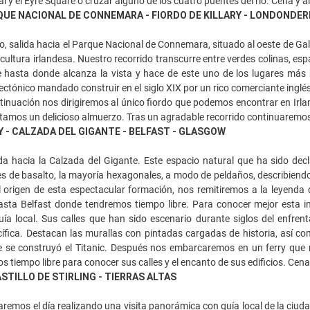
ral y el Eyre Square o cruzar alguno de los cuatro puentes del río. Cena y 
QUE NACIONAL DE CONNEMARA - FIORDO DE KILLARY - LONDONDER
o, salida hacia el Parque Nacional de Connemara, situado al oeste de G
a cultura irlandesa. Nuestro recorrido transcurre entre verdes colinas, es
e hasta donde alcanza la vista y hace de este uno de los lugares más b
ectónico mandado construir en el siglo XIX por un rico comerciante ingl
ntinuación nos dirigiremos al único fiordo que podemos encontrar en Irla
amos un delicioso almuerzo. Tras un agradable recorrido continuaremos 
- CALZADA DEL GIGANTE - BELFAST - GLASGOW
da hacia la Calzada del Gigante. Este espacio natural que ha sido d
s de basalto, la mayoría hexagonales, a modo de peldaños, describiendo
el origen de esta espectacular formación, nos remitiremos a la leyen
hasta Belfast donde tendremos tiempo libre. Para conocer mejor esta 
uía local. Sus calles que han sido escenario durante siglos del enfren
ífica. Destacan las murallas con pintadas cargadas de historia, así como
de se construyó el Titanic. Después nos embarcaremos en un ferry que
 tiempo libre para conocer sus calles y el encanto de sus edificios. Cena
STILLO DE STIRLING - TIERRAS ALTAS
aremos el día realizando una visita panorámica con guía local de la ciudad