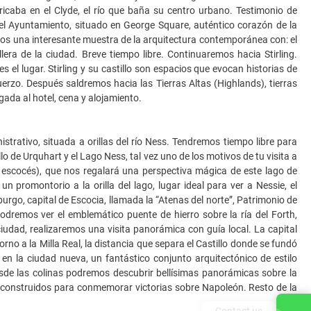
ricaba en el Clyde, el río que baña su centro urbano. Testimonio de
o el Ayuntamiento, situado en George Square, auténtico corazón de la
mos una interesante muestra de la arquitectura contemporánea con: el
lera de la ciudad. Breve tiempo libre. Continuaremos hacia Stirling.
 el lugar. Stirling y su castillo son espacios que evocan historias de
rzo. Después saldremos hacia las Tierras Altas (Highlands), tierras
gada al hotel, cena y alojamiento.
istrativo, situada a orillas del río Ness. Tendremos tiempo libre para
llo de Urquhart y el Lago Ness, tal vez uno de los motivos de tu visita a
 escocés), que nos regalará una perspectiva mágica de este lago de
 promontorio a la orilla del lago, lugar ideal para ver a Nessie, el
urgo, capital de Escocia, llamada la “Atenas del norte”, Patrimonio de
dremos ver el emblemático puente de hierro sobre la ría del Forth,
udad, realizaremos una visita panorámica con guía local. La capital
no a la Milla Real, la distancia que separa el Castillo donde se fundó
en la ciudad nueva, un fantástico conjunto arquitectónico de estilo
esde las colinas podremos descubrir bellísimas panorámicas sobre la
tas, construidos para conmemorar victorias sobre Napoleón. Resto de la
Contact us