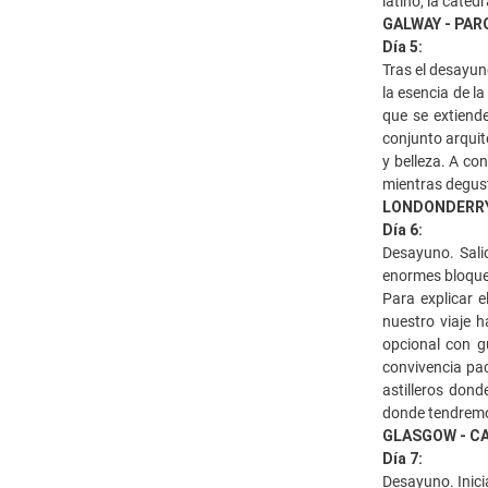
latino, la cated
GALWAY - PAR
Día 5:
Tras el desayun
la esencia de l
que se extiend
conjunto arquit
y belleza. A co
mientras degust
LONDONDERRY 
Día 6:
Desayuno. Sali
enormes bloque
Para explicar 
nuestro viaje 
opcional con g
convivencia pac
astilleros don
donde tendremos
GLASGOW - CA
Día 7:
Desayuno. Inici