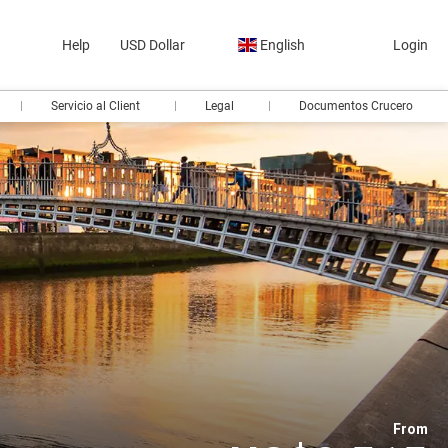
Help
USD Dollar
English
Login
Servicio al Client
Legal
Documentos Crucero
From