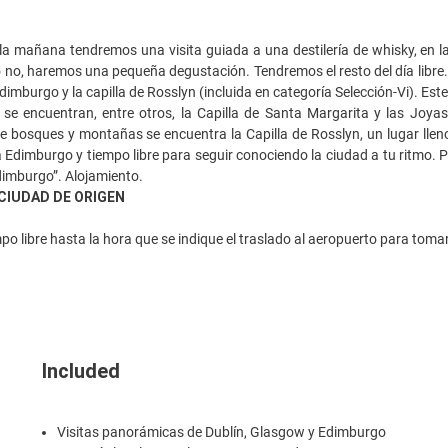
a mañana tendremos una visita guiada a una destilería de whisky, en l
 no, haremos una pequeña degustación. Tendremos el resto del día libre. Si
 Edimburgo y la capilla de Rosslyn (incluida en categoría Selección-Vi). E
 se encuentran, entre otros, la Capilla de Santa Margarita y las Jo
re bosques y montañas se encuentra la Capilla de Rosslyn, un lugar lleno
a Edimburgo y tiempo libre para seguir conociendo la ciudad a tu ritmo.
dimburgo”. Alojamiento.
CIUDAD DE ORIGEN
o libre hasta la hora que se indique el traslado al aeropuerto para tomar 
Included
Visitas panorámicas de Dublín, Glasgow y Edimburgo