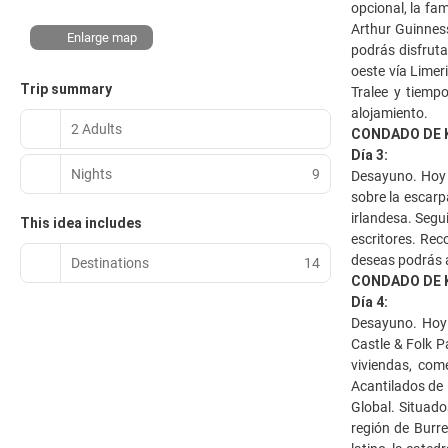
opcional, la fa
Arthur Guinness
Enlarge map
podrás disfruta
oeste vía Limer
Trip summary
Tralee y tiemp
alojamiento.
2 Adults
CONDADO DE K
Día 3:
Nights
9
Desayuno. Hoy 
sobre la escarp
irlandesa. Segu
This idea includes
escritores. Rec
deseas podrás a
Destinations
14
CONDADO DE K
Día 4:
Desayuno. Hoy 
Castle & Folk Pa
viviendas, come
Acantilados de 
Global. Situado
región de Burre