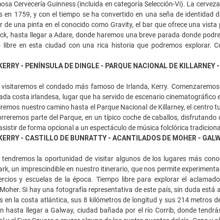
mosa Cervecería Guinness (incluida en categoría Selección-Vi). La cerveza
 en 1759, y con el tiempo se ha convertido en una seña de identidad de
r de una pinta en el conocido como Gravity, el bar que ofrece una vista
ick, hasta llegar a Adare, donde haremos una breve parada donde podrem
o libre en esta ciudad con una rica historia que podremos explorar.
ERRY - PENÍNSULA DE DINGLE - PARQUE NACIONAL DE KILLARNEY 
visitaremos el condado más famoso de Irlanda, Kerry. Comenzaremos e
ada costa irlandesa, lugar que ha servido de escenario cinematográfico 
iremos nuestro camino hasta el Parque Nacional de Killarney, el centro tur
orreremos parte del Parque, en un típico coche de caballos, disfrutando 
sistir de forma opcional a un espectáculo de música folclórica tradiciona
ERRY - CASTILLO DE BUNRATTY - ACANTILADOS DE MOHER - GAL
tendremos la oportunidad de visitar algunos de los lugares más conoc
rk, un imprescindible en nuestro itinerario, que nos permite experimentar 
rcios y escuelas de la época. Tiempo libre para explorar el aclamado 
Moher. Si hay una fotografía representativa de este país, sin duda est
s en la costa atlántica, sus 8 kilómetros de longitud y sus 214 metros
n hasta llegar a Galway, ciudad bañada por el río Corrib, donde tendrás